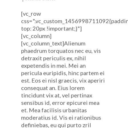
[vc_row
css=".vc_custom_1456998711092{paddi
top: 20px !important;}"]
[vc_column]
[vc_column_text]Alienum
phaedrum torquatos nec eu, vis
detraxit periculis ex, nihil
expetendis in mei. Mei an
pericula euripidis, hinc partem ei
est. Eos ei nisl graecis, vix aperiri
consequat an. Eius lorem
tincidunt vix at, vel pertinax
sensibus id, error epicurei mea
et. Mea facilisis urbanitas
moderatius id. Vis ei rationibus
definiebas, eu qui purto zril