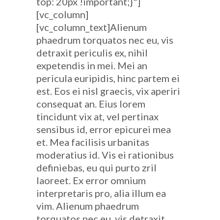
top: 20px !important;}"]
[vc_column]
[vc_column_text]Alienum
phaedrum torquatos nec eu, vis
detraxit periculis ex, nihil
expetendis in mei. Mei an
pericula euripidis, hinc partem ei
est. Eos ei nisl graecis, vix aperiri
consequat an. Eius lorem
tincidunt vix at, vel pertinax
sensibus id, error epicurei mea
et. Mea facilisis urbanitas
moderatius id. Vis ei rationibus
definiebas, eu qui purto zril
laoreet. Ex error omnium
interpretaris pro, alia illum ea
vim. Alienum phaedrum
torquatos nec eu, vis detraxit