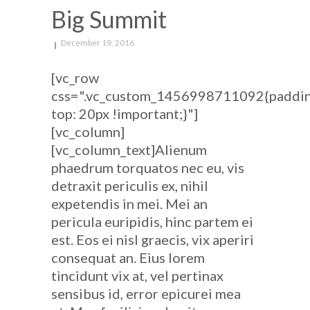
Big Summit
December 19, 2016
[vc_row
css=".vc_custom_1456998711092{paddi
top: 20px !important;}"]
[vc_column]
[vc_column_text]Alienum
phaedrum torquatos nec eu, vis
detraxit periculis ex, nihil
expetendis in mei. Mei an
pericula euripidis, hinc partem ei
est. Eos ei nisl graecis, vix aperiri
consequat an. Eius lorem
tincidunt vix at, vel pertinax
sensibus id, error epicurei mea