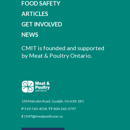
FOOD SAFETY
ARTICLES
GET INVOLVED
NEWS
CMIT is founded and supported
by Meat & Poultry Ontario.
130 Malcolm Road, Guelph, On N1K 1B1
P
519-763-4558
TF
800-263-3797
E
CMIT@meatpoultryon.ca