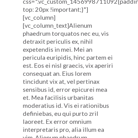
css=".vc_custom_1456998711092{paddi
top: 20px !important;}"]
[vc_column]
[vc_column_text]Alienum
phaedrum torquatos nec eu, vis
detraxit periculis ex, nihil
expetendis in mei. Mei an
pericula euripidis, hinc partem ei
est. Eos ei nisl graecis, vix aperiri
consequat an. Eius lorem
tincidunt vix at, vel pertinax
sensibus id, error epicurei mea
et. Mea facilisis urbanitas
moderatius id. Vis ei rationibus
definiebas, eu qui purto zril
laoreet. Ex error omnium
interpretaris pro, alia illum ea
vim. Alienum phaedrum