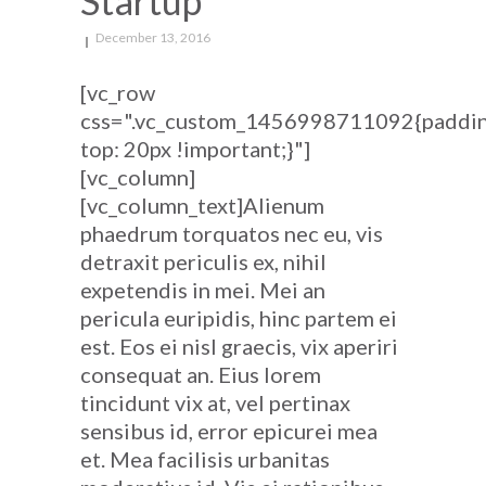
Startup
December 13, 2016
[vc_row
css=".vc_custom_1456998711092{paddi
top: 20px !important;}"]
[vc_column]
[vc_column_text]Alienum
phaedrum torquatos nec eu, vis
detraxit periculis ex, nihil
expetendis in mei. Mei an
pericula euripidis, hinc partem ei
est. Eos ei nisl graecis, vix aperiri
consequat an. Eius lorem
tincidunt vix at, vel pertinax
sensibus id, error epicurei mea
et. Mea facilisis urbanitas