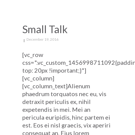
Small Talk
December 19, 2016
[vc_row
css=".vc_custom_1456998711092{paddi
top: 20px !important;}"]
[vc_column]
[vc_column_text]Alienum
phaedrum torquatos nec eu, vis
detraxit periculis ex, nihil
expetendis in mei. Mei an
pericula euripidis, hinc partem ei
est. Eos ei nisl graecis, vix aperiri
consequat an. Eius lorem