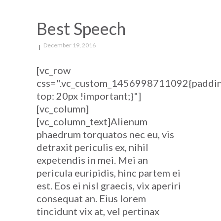
Best Speech
December 19, 2016
[vc_row
css=".vc_custom_1456998711092{paddi
top: 20px !important;}"]
[vc_column]
[vc_column_text]Alienum
phaedrum torquatos nec eu, vis
detraxit periculis ex, nihil
expetendis in mei. Mei an
pericula euripidis, hinc partem ei
est. Eos ei nisl graecis, vix aperiri
consequat an. Eius lorem
tincidunt vix at, vel pertinax